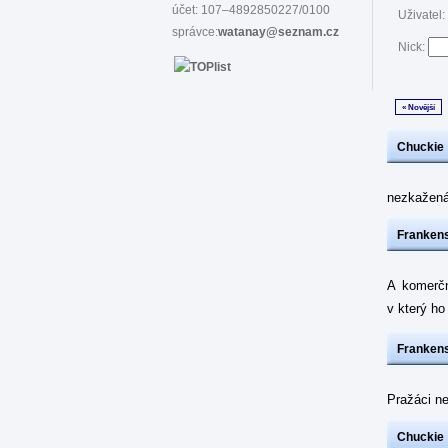
účet: 107–4892850227/0100
Uživatel:
správce:
watanay@seznam.cz
Nick:
« Novější
Chuckie
nezkažená 
Frankens
A komerčn
v který h
Frankens
Pražáci ne
Chuckie