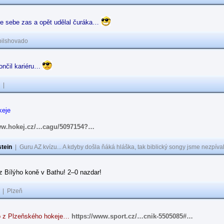
ze sebe zas a opět udělal čuráka…
pilshovado
ončil kariéru…
|
keje
www.hokej.cz/…cagu/5097154?…
tein
|
Guru AZ kvízu... A kdyby došla ňáká hláška, tak biblický songy jsme nezpíval
z Bílýho koně v Bathu! 2–0 nazdar!
|
Plzeň
o z Plzeňského hokeje…
https://www.sport.cz/…cnik-5505085#…