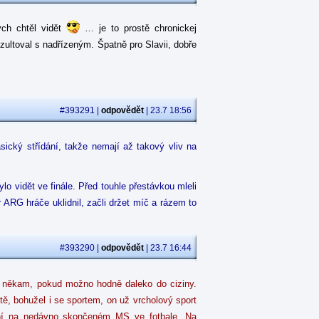
ych chtěl vidět
… je to prostě chronickej
nzultoval s nadřízeným. Špatně pro Slavii, dobře
#393291 |
odpovědět
| 23.7 18:56
sický střídání, takže nemají až takový vliv na
ylo vidět ve finále. Před touhle přestávkou mleli
ARG hráče uklidnil, začli držet míč a rázem to
#393290 |
odpovědět
| 23.7 16:44
l někam, pokud možno hodně daleko do ciziny.
ě, bohužel i se sportem, on už vrcholový sport
tkání na nedávno skončeném MS ve fotbale. Na