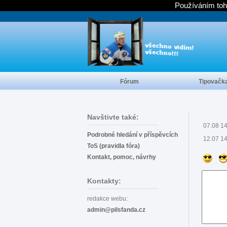
Používáním toh
Fórum
Tipovačk
Navštivte také:
07.08 1
Podrobné hledání v příspěvcích
12.07 1
ToS (pravidla fóra)
Kontakt, pomoc, návrhy
Kontakty:
redakce webu:
admin@pilsfanda.cz