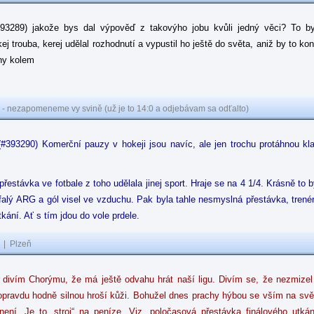
393289) jakože bys dal výpověď z takovýho jobu kvůli jedný věci? To b
j trouba, kerej udělal rozhodnutí a vypustil ho ještě do světa, aniž by to ko
ny kolem
 - nezapomeneme vy svině (už je to 14:0 a odjebávam sa odťalto)
(#393290) Komerční pauzy v hokeji jsou navíc, ale jen trochu protáhnou kla
řestávka ve fotbale z toho udělala jinej sport. Hraje se na 4 1/4. Krásně to b
lý ARG a gól visel ve vzduchu. Pak byla tahle nesmyslná přestávka, trenér 
tkání. Ať s tím jdou do vole prdele.
|
Plzeň
 divím Chorýmu, že má ještě odvahu hrát naší ligu. Divím se, že nezmize
pravdu hodně silnou hroší kůži. Bohužel dnes prachy hýbou se vším na svět
 není. Je to „stroj“ na peníze. Viz. poločasová přestávka finálového u