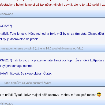
řestávky v hokeji jsme si už tak nějak všichni zvykli, ale je to také solidní zv
pilshovado
(#393287)
enařídil. Tuto je fuck. Něco rozhodl a řekl, měl by si za tím stát. Chlapa dělá
el by jit dobrovolně do prdele
 - nezapomeneme vy svině (už je to 14:0 a odjebávam sa odťalto)
#393287) Tak to vy, v tý praze nemáte šanci pochopit. Že si dělá Luftjarda
 byl jen damage-control.
kteří i litovali, že skoro plakal. Čurák.
|
Praha nemůže za vaše posraný životy
 to nařídil Tykač, kdyz majitel dělá sestavu, mohou mít soupeři radost
pilshovado