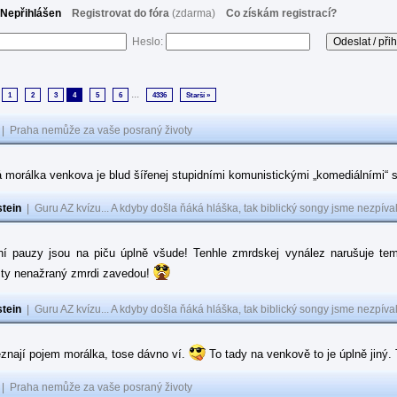
Nepřihlášen
Registrovat do fóra
(zdarma)
Co získám registrací?
Heslo:
...
1
2
3
4
5
6
4336
Starší »
|
Praha nemůže za vaše posraný životy
morálka venkova je blud šířenej stupidními komunistickými „komediálními“ s
tein
|
Guru AZ kvízu... A kdyby došla ňáká hláška, tak biblický songy jsme nezpíval
í pauzy jsou na piču úplně všude! Tenhle zmrdskej vynález narušuje tem
o ty nenažraný zmrdi zavedou!
tein
|
Guru AZ kvízu... A kdyby došla ňáká hláška, tak biblický songy jsme nezpíval
znají pojem morálka, tose dávno ví.
To tady na venkově to je úplně jiný
|
Praha nemůže za vaše posraný životy