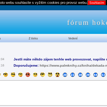
oto webu souhlasíte s vyžitím cookies pro provoz webu.
Souhlasím
fórum hok
a
Z tisku
Vedení
Jestli máte někdo zájem tenhle web provozovat, napište 
4:04
Doporučujeme:
https://www.palmknihy.cz/kniha/dekada-
4:16