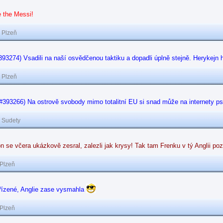
 the Messi!
|
Plzeň
#393274) Vsadili na naší osvědčenou taktiku a dopadli úplně stejně. Herykejn ho
|
Plzeň
#393266) Na ostrově svobody mimo totalitní EU si snad může na internety ps
|
Sudety
ón se včera ukázkově zesral, zalezli jak krysy! Tak tam Frenku v tý Anglii p
Plzeň
řízené, Anglie zase vysmahla
Plzeň