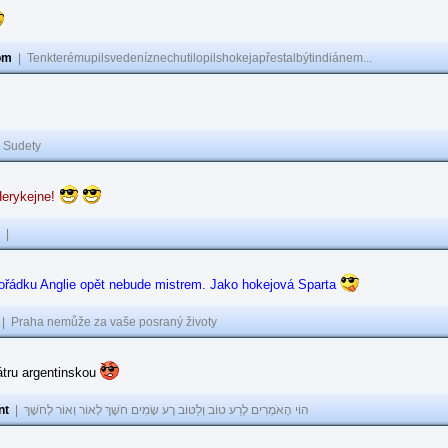
om
|
Tenkterémupilsvedeníznechutilopilshokejapřestalbýtindiánem...
|
Sudety
Herykejne!
|
pořádku Anglie opět nebude mistrem. Jako hokejová Sparta
|
Praha nemůže za vaše posraný životy
átru argentinskou
nt
|
הוֹי הָאֹמְרִים לָרַע טוֹב וְלַטּוֹב רָע שָׂמִים חֹשֶׁךְ לְאוֹר וְאוֹר לְחֹשֶׁךְ