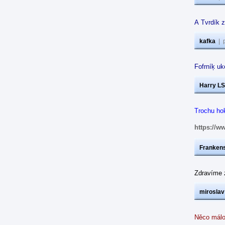
A Tvrdík 
kafka
|
Fofrníķ uk
Harry LS
Trochu ho
https://
Frankens
Zdravíme 
miroslav
Něco mál