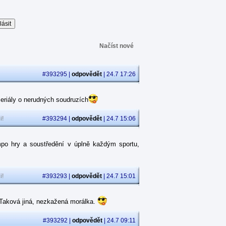
Načíst nové
#393295 |
odpovědět
| 24.7 17:26
eriály o nerudných soudruzích
i!
#393294 |
odpovědět
| 24.7 15:06
po hry a soustředění v úplně každým sportu,
i!
#393293 |
odpovědět
| 24.7 15:01
. Taková jiná, nezkažená morálka.
#393292 |
odpovědět
| 24.7 09:11