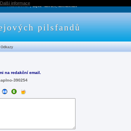
Další informace
PRÍŠTÍ ZÁPAS:
, zbývá:
NaN den, NaN:NaN:NaN
ejových pilsfandů
Odkazy
mi na redakční email.
naplno-390254