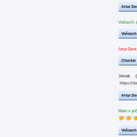
Artur De
Vošouch: (
Vošouch
Artur Dent
Chuckie
Jiricek:
https://d
Artur De
Mám v píči
Vošouch