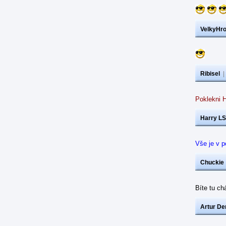
VelkyHr
Ribisel
Poklekni 
Harry LS
Vše je v 
Chuckie
Bíte tu ch
Artur De