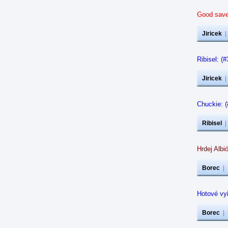
Good save
Jiricek
Ribisel: (
Jiricek
Chuckie: (
Ribisel
Hrdej Albi
Borec
|
Hotové vy
Borec
|