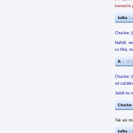
komerční p
kafka
|
Chuckie: 
Nařídil, n
co říká, m
B.
|
12:2
Chuckie: (
od začátku
Ještě ho ně
Chuckie
Tak asi mu
kafka
|