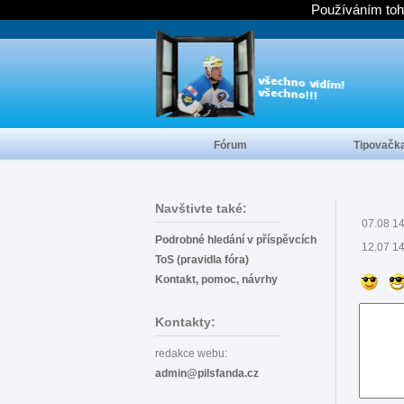
Používáním toh
Fórum
Tipovačk
Navštivte také:
07.08 1
Podrobné hledání v příspěvcích
12.07 1
ToS (pravidla fóra)
Kontakt, pomoc, návrhy
Kontakty:
redakce webu:
admin@pilsfanda.cz