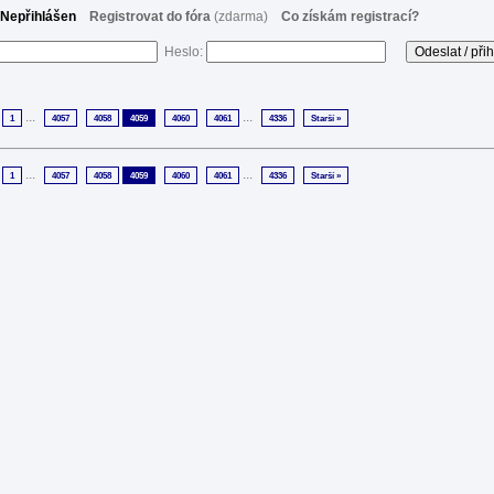
Nepřihlášen
Registrovat do fóra
(zdarma)
Co získám registrací?
Heslo:
...
...
1
4057
4058
4059
4060
4061
4336
Starší »
...
...
1
4057
4058
4059
4060
4061
4336
Starší »