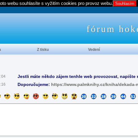
oto webu souhlasíte s vyžitím cookies pro provoz webu.
Souhlasím
fórum hok
a
Z tisku
Vedení
Jestli máte někdo zájem tenhle web provozovat, napište 
4:04
Doporučujeme:
https://www.palmknihy.cz/kniha/dekada-
4:16