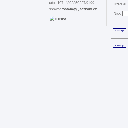
účet: 107–4892850227/0100
Uživatel:
správce:
watanay@seznam.cz
Nick:
« Novější
« Novější