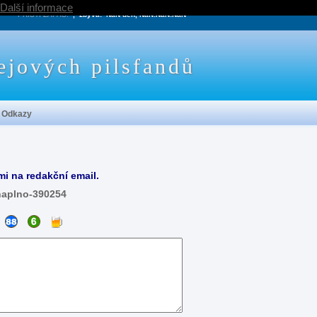
Další informace
PRÍŠTÍ ZÁPAS:
, zbývá:
NaN den, NaN:NaN:NaN
ejových pilsfandů
Odkazy
mi na redakční email.
naplno-390254