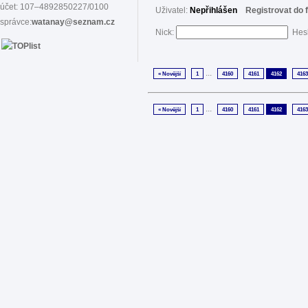
účet: 107–4892850227/0100
Uživatel:
Nepřihlášen
Registrovat do 
správce:
watanay@seznam.cz
Nick:
Hes
...
« Novější
1
4160
4161
4162
4163
...
« Novější
1
4160
4161
4162
4163