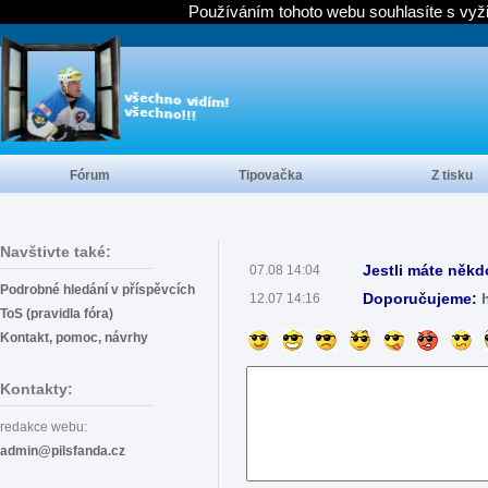
Používáním tohoto webu souhlasíte s vyž
Fórum
Tipovačka
Z tisku
Navštivte také:
Jestli máte někd
07.08 14:04
Podrobné hledání v příspěvcích
Doporučujeme:
12.07 14:16
ToS (pravidla fóra)
Kontakt, pomoc, návrhy
Kontakty:
redakce webu:
admin@pilsfanda.cz