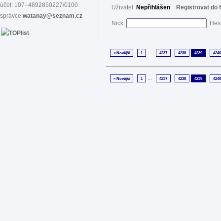
účet: 107–4892850227/0100
Uživatel:
Nepřihlášen
Registrovat do 
správce:
watanay@seznam.cz
Nick:
Hes
...
« Novější
1
4237
4238
4239
4240
...
« Novější
1
4237
4238
4239
4240