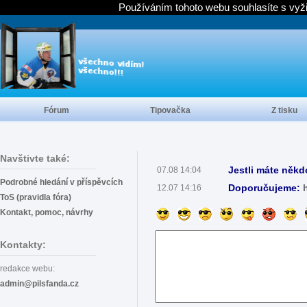
Používáním tohoto webu souhlasíte s vyž
Fórum
Tipovačka
Z tisku
Navštivte také:
Jestli máte někd
07.08 14:04
Podrobné hledání v příspěvcích
Doporučujeme:
12.07 14:16
ToS (pravidla fóra)
Kontakt, pomoc, návrhy
Kontakty:
redakce webu:
admin@pilsfanda.cz