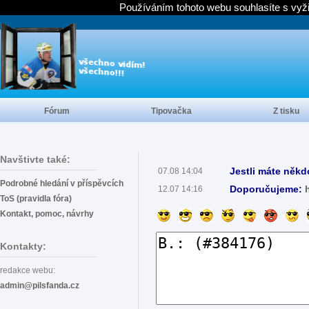
Používáním tohoto webu souhlasíte s vyž
Fórum
Tipovačka
Z tisku
Navštivte také:
Jestli máte někd
07.08 14:04
Podrobné hledání v příspěvcích
Doporučujeme:
12.07 14:16
ToS (pravidla fóra)
Kontakt, pomoc, návrhy
Kontakty:
redakce webu:
admin@pilsfanda.cz