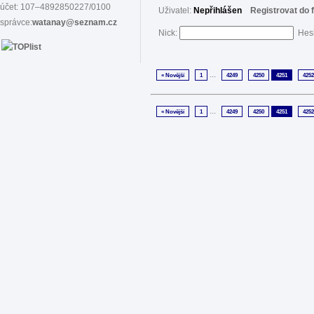
účet: 107–4892850227/0100
Uživatel:
Nepřihlášen
Registrovat do 
správce:
watanay@seznam.cz
Nick:
Hes
...
« Novější
1
4249
4250
4251
4252
...
« Novější
1
4249
4250
4251
4252