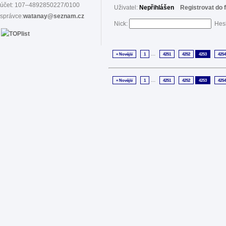
účet: 107–4892850227/0100
Uživatel:
Nepřihlášen
Registrovat do 
správce:
watanay@seznam.cz
Nick:
Hes
...
« Novější
1
4251
4252
4253
4254
...
« Novější
1
4251
4252
4253
4254