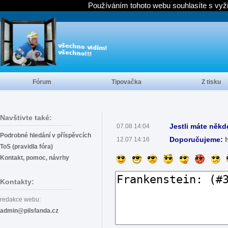
Používáním tohoto webu souhlasíte s vyž
Fórum
Tipovačka
Z tisku
Navštivte také:
Jestli máte někd
07.08 14:04
Podrobné hledání v příspěvcích
Doporučujeme:
12.07 14:16
ToS (pravidla fóra)
Kontakt, pomoc, návrhy
Kontakty:
redakce webu:
admin@pilsfanda.cz