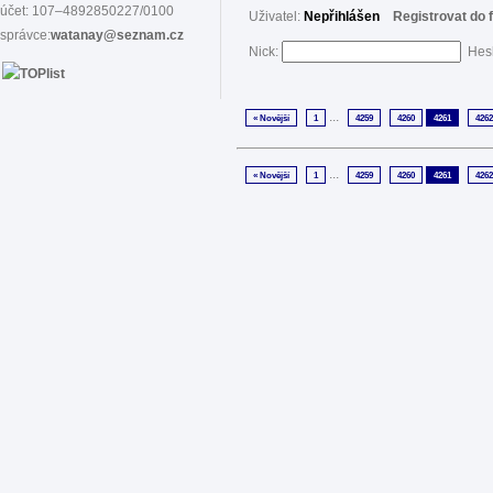
účet: 107–4892850227/0100
Uživatel:
Nepřihlášen
Registrovat do 
správce:
watanay@seznam.cz
Nick:
Hes
...
« Novější
1
4259
4260
4261
4262
...
« Novější
1
4259
4260
4261
4262