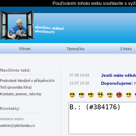
Používáním tohoto webu souhlasíte s vyž
Fórum
Tipovačka
Z tisku
Navštivte také:
Jestli máte někd
07.08 14:04
Podrobné hledání v příspěvcích
Doporučujeme:
12.07 14:16
ToS (pravidla fóra)
Kontakt, pomoc, návrhy
Kontakty:
redakce webu:
admin@pilsfanda.cz