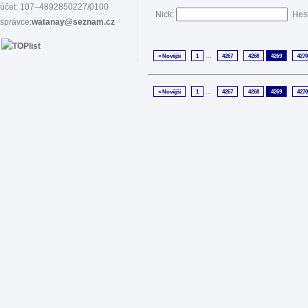
účet: 107–4892850227/0100
Nick:
Hes
správce:
watanay@seznam.cz
...
« Novější
1
4267
4268
4269
4270
...
« Novější
1
4267
4268
4269
4270