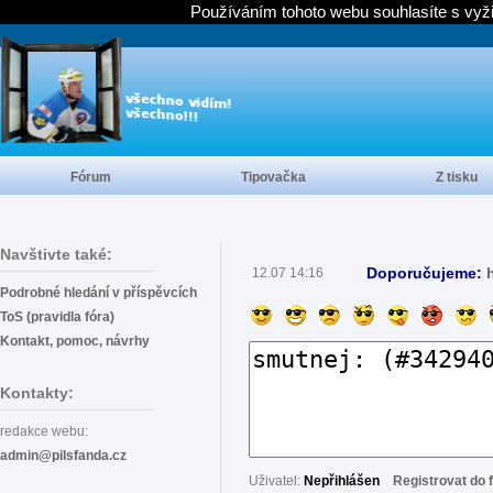
Používáním tohoto webu souhlasíte s vyž
Fórum
Tipovačka
Z tisku
Navštivte také:
Doporučujeme:
12.07 14:16
Podrobné hledání v příspěvcích
ToS (pravidla fóra)
Kontakt, pomoc, návrhy
Kontakty:
redakce webu:
admin@pilsfanda.cz
Uživatel:
Nepřihlášen
Registrovat do 