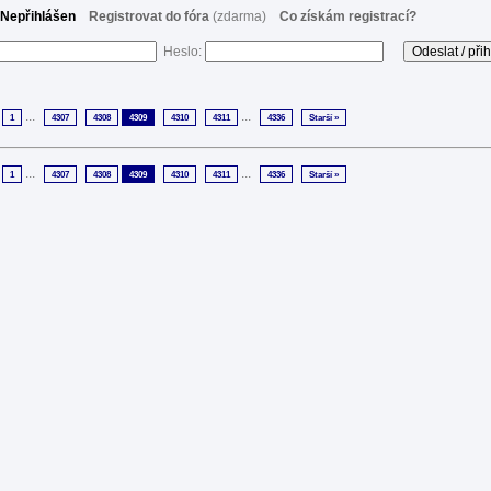
Nepřihlášen
Registrovat do fóra
(zdarma)
Co získám registrací?
Heslo:
...
...
1
4307
4308
4309
4310
4311
4336
Starší »
...
...
1
4307
4308
4309
4310
4311
4336
Starší »