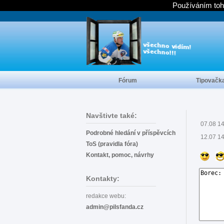
Používáním toh
Fórum
Tipovačk
Navštivte také:
07.08 1
Podrobné hledání v příspěvcích
12.07 1
ToS (pravidla fóra)
Kontakt, pomoc, návrhy
Kontakty:
redakce webu:
admin@pilsfanda.cz