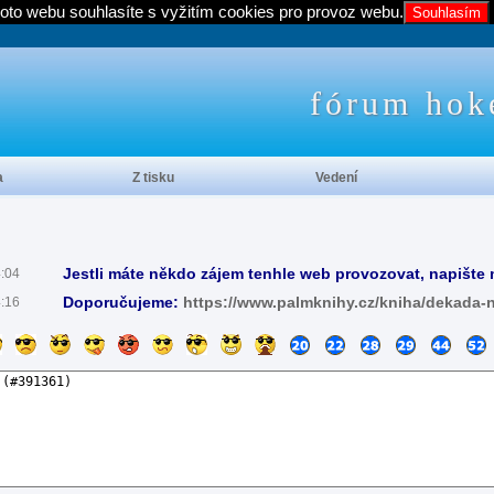
oto webu souhlasíte s vyžitím cookies pro provoz webu.
Souhlasím
fórum hok
a
Z tisku
Vedení
Jestli máte někdo zájem tenhle web provozovat, napište 
4:04
Doporučujeme:
https://www.palmknihy.cz/kniha/dekada-
4:16