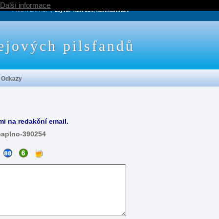
Další informace
PRÍŠTÍ ZÁPAS:
, zbývá:
NaN den, NaN:NaN:NaN
ejových pilsfandů
Odkazy
mi na redakční email.
naplno-390254