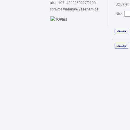
účet: 107–4892850227/0100
Uživatel:
správce:
watanay@seznam.cz
Nick:
« Novější
« Novější