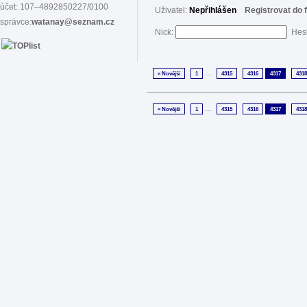
účet: 107–4892850227/0100
Uživatel:
Nepřihlášen
Registrovat do 
správce:
watanay@seznam.cz
Nick:
Hes
...
« Novější
1
4315
4316
4317
4318
...
« Novější
1
4315
4316
4317
4318