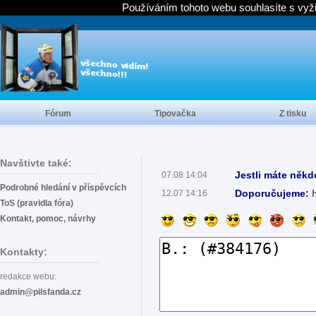
Používáním tohoto webu souhlasíte s vyž
Fórum
Tipovačka
Z tisku
Navštivte také:
Jestli máte někd
07.08 14:04
Podrobné hledání v příspěvcích
Doporučujeme:
12.07 14:16
ToS (pravidla fóra)
Kontakt, pomoc, návrhy
Kontakty:
redakce webu:
admin@pilsfanda.cz