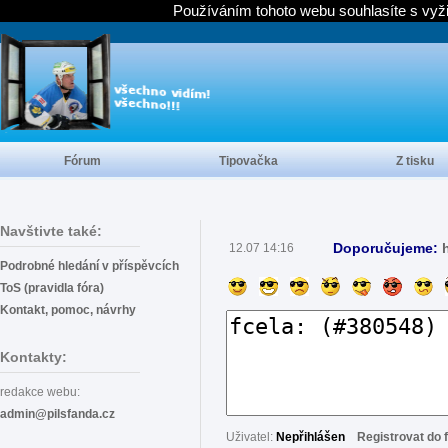
Používáním tohoto webu souhlasíte s vyž
Fórum
Tipovačka
Z tisku
Navštivte také:
Doporučujeme:
12.07 14:16
Podrobné hledání v příspěvcích
ToS (pravidla fóra)
Kontakt, pomoc, návrhy
Kontakty:
redakce webu:
admin@pilsfanda.cz
Uživatel:
Nepřihlášen
Registrovat do 