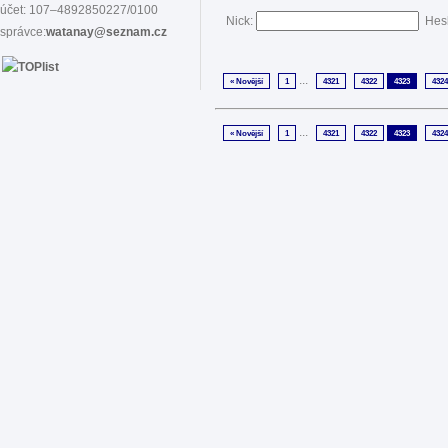
účet: 107–4892850227/0100
Nick:
Hes
správce:
watanay@seznam.cz
...
« Novější
1
4321
4322
4323
4324
...
« Novější
1
4321
4322
4323
4324