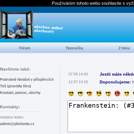
Používáním tohoto webu souhlasíte s vyž
Fórum
Tipovačka
Z tisku
Navštivte také:
Jestli máte někd
07.08 14:04
Podrobné hledání v příspěvcích
Doporučujeme:
12.07 14:16
ToS (pravidla fóra)
Kontakt, pomoc, návrhy
Kontakty:
redakce webu:
admin@pilsfanda.cz