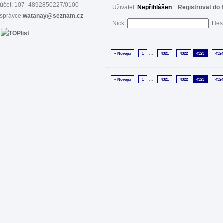
účet: 107–4892850227/0100
Uživatel:
Nepřihlášen
Registrovat do 
správce:
watanay@seznam.cz
Nick:
Hes
...
« Novější
1
4321
4322
4323
4324
...
« Novější
1
4321
4322
4323
4324